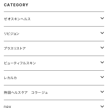
CATEGORY
ゼオスキンヘルス
洗顔料・化粧水
リビジョン
美容液（光老化ケア）
化粧水
プラスリストア
美容液（透明感ケア）
クリーム
洗顔
ビューティフルスキン
美容液（エイジングケア［ビタミンAシリーズ］）
美容液
モイストケア
レカルカ
ウォッシュ
美容液（日焼け止め）
アイケア
バランスケア
洗顔
持田ヘルスケア コラージュ
クリーム
ローション
美容液（スペシャルケア）
日焼け止め
クレンジング
化粧水
ソープ（石鹸）
DRX