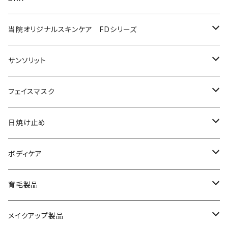
プログラムキット
ユースフルリップ
美容液
泡石鹸
AZAクリア
当院オリジナルスキンケア FDシリーズ
化粧品
コラージュフルフルホイップソープ
ソープ
サンソリット
メイク落とし
ローション
日焼け止め
フェイスマスク
化粧水
フェイスマスク
サンソリット
日焼け止め
美容液
サンソリット
ボディケア
乳液
アクセーヌ
キュアデイズ
育毛製品
クリーム
まつ毛美容液
メイクアップ製品