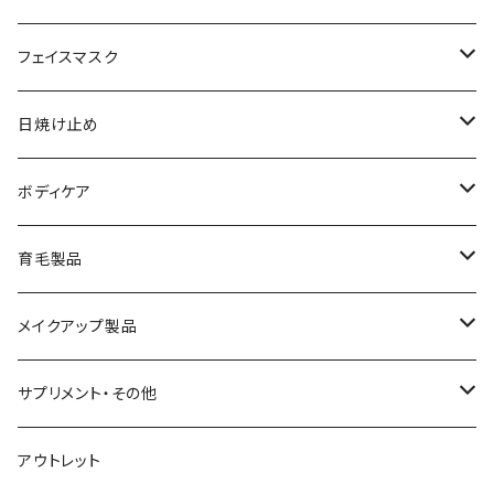
メイク落とし
ローション
日焼け止め
フェイスマスク
化粧水
フェイスマスク
サンソリット
日焼け止め
美容液
サンソリット
ボディケア
乳液
アクセーヌ
キュアデイズ
育毛製品
クリーム
まつ毛美容液
メイクアップ製品
日焼け止め
ビューティフルスキン
サプリメント・その他
シャンプー・リンス
飲む日焼け止め
アウトレット