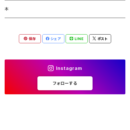
コラージュフルフル泡石鹸
髪の毛サプリ
本
保存
シェア
LINE
ポスト
Instagram
フォローする