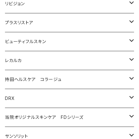
洗顔料・化粧水
リビジョン
美容液（光老化ケア）
化粧水
プラスリストア
美容液（透明感ケア）
クリーム
洗顔
ビューティフルスキン
美容液（エイジングケア［ビタミンAシリーズ］）
美容液
モイストケア
レカルカ
ウォッシュ
美容液（日焼け止め）
アイケア
バランスケア
洗顔
持田ヘルスケア コラージュ
クリーム
ローション
美容液（スペシャルケア）
日焼け止め
クレンジング
化粧水
ソープ（石鹸）
DRX
プログラムキット
ユースフルリップ
美容液
泡石鹸
AZAクリア
当院オリジナルスキンケア FDシリーズ
化粧品
コラージュフルフルホイップソープ
ソープ
サンソリット