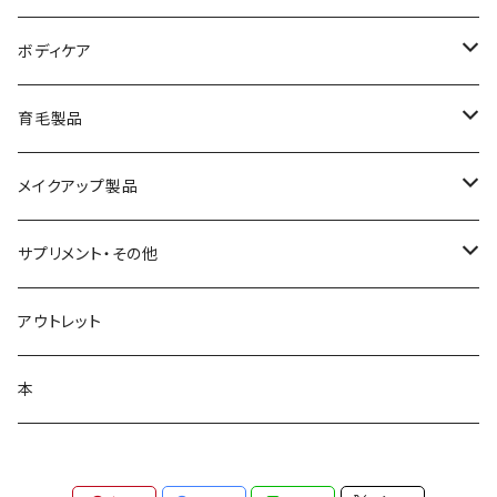
美容液
サンソリット
ボディケア
乳液
アクセーヌ
キュアデイズ
育毛製品
クリーム
まつ毛美容液
メイクアップ製品
日焼け止め
ビューティフルスキン
サプリメント・その他
シャンプー・リンス
飲む日焼け止め
アウトレット
コラージュフルフル泡石鹸
髪の毛サプリ
本