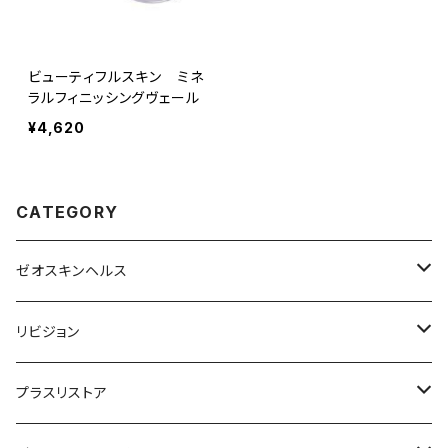
ビューティフルスキン ミネ
ラルフィニッシングヴェール
¥4,620
CATEGORY
ゼオスキンヘルス
洗顔料・化粧水
リビジョン
美容液（光老化ケア）
化粧水
プラスリストア