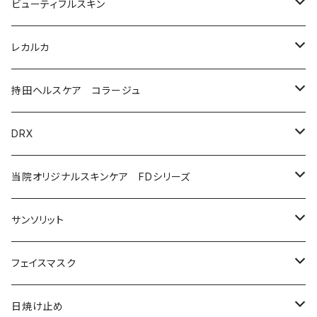
美容液（透明感ケア）
クリーム
洗顔
ビューティフルスキン
美容液（エイジングケア［ビタミンAシリーズ］）
美容液
モイストケア
レカルカ
ウォッシュ
美容液（日焼け止め）
アイケア
バランスケア
洗顔
持田ヘルスケア コラージュ
クリーム
ローション
美容液（スペシャルケア）
日焼け止め
クレンジング
化粧水
ソープ（石鹸）
DRX
プログラムキット
ユースフルリップ
美容液
泡石鹸
AZAクリア
当院オリジナルスキンケア FDシリーズ
化粧品
コラージュフルフルホイップソープ
ソープ
サンソリット
メイク落とし
ローション
日焼け止め
フェイスマスク
化粧水
フェイスマスク
サンソリット
日焼け止め