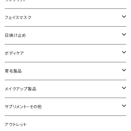
メイク落とし
ローション
日焼け止め
フェイスマスク
化粧水
フェイスマスク
サンソリット
日焼け止め
美容液
サンソリット
ボディケア
乳液
アクセーヌ
キュアデイズ
育毛製品
クリーム
まつ毛美容液
メイクアップ製品
日焼け止め
ビューティフルスキン
サプリメント・その他
シャンプー・リンス
飲む日焼け止め
アウトレット