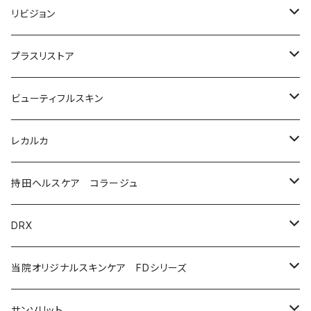
洗顔料・化粧水
リビジョン
美容液（光老化ケア）
化粧水
プラスリストア
美容液（透明感ケア）
クリーム
洗顔
ビューティフルスキン
美容液（エイジングケア［ビタミンAシリーズ］）
美容液
モイストケア
レカルカ
ウォッシュ
美容液（日焼け止め）
アイケア
バランスケア
洗顔
持田ヘルスケア コラージュ
クリーム
ローション
美容液（スペシャルケア）
日焼け止め
クレンジング
化粧水
ソープ（石鹸）
DRX
プログラムキット
ユースフルリップ
美容液
泡石鹸
AZAクリア
当院オリジナルスキンケア FDシリーズ
化粧品
コラージュフルフルホイップソープ
ソープ
サンソリット