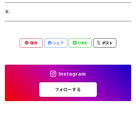
コラージュフルフル泡石鹸
髪の毛サプリ
本
保存
シェア
LINE
ポスト
Instagram
フォローする