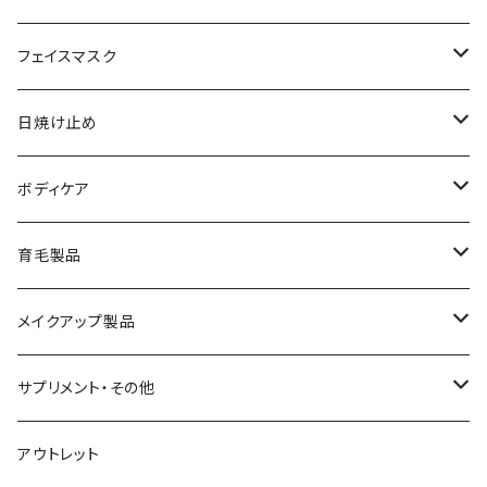
メイク落とし
ローション
日焼け止め
フェイスマスク
化粧水
フェイスマスク
サンソリット
日焼け止め
美容液
サンソリット
ボディケア
乳液
アクセーヌ
キュアデイズ
育毛製品
クリーム
まつ毛美容液
メイクアップ製品
日焼け止め
ビューティフルスキン
サプリメント・その他
シャンプー・リンス
飲む日焼け止め
アウトレット