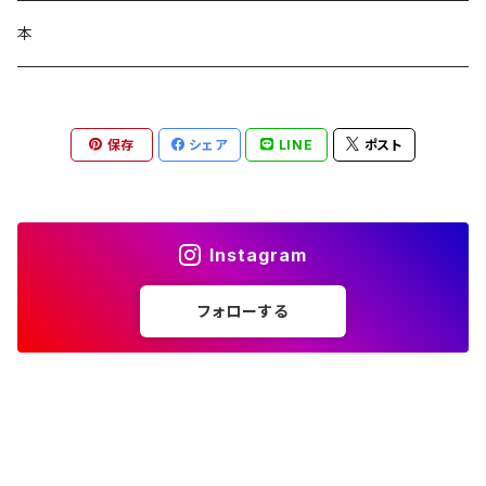
コラージュフルフル泡石鹸
髪の毛サプリ
本
保存
シェア
LINE
ポスト
Instagram
フォローする