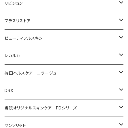
洗顔料・化粧水
リビジョン
美容液（光老化ケア）
化粧水
プラスリストア
美容液（透明感ケア）
クリーム
洗顔
ビューティフルスキン
美容液（エイジングケア［ビタミンAシリーズ］）
美容液
モイストケア
レカルカ
ウォッシュ
美容液（日焼け止め）
アイケア
バランスケア
洗顔
持田ヘルスケア コラージュ
クリーム
ローション
美容液（スペシャルケア）
日焼け止め
クレンジング
化粧水
ソープ（石鹸）
DRX
プログラムキット
ユースフルリップ
美容液
泡石鹸
AZAクリア
当院オリジナルスキンケア FDシリーズ
化粧品
コラージュフルフルホイップソープ
ソープ
サンソリット