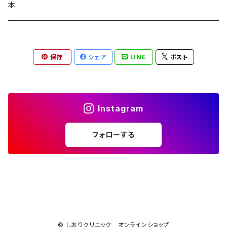
コラージュフルフル泡石鹸
髪の毛サプリ
本
保存
シェア
LINE
ポスト
Instagram
フォローする
© しおりクリニック オンラインショップ