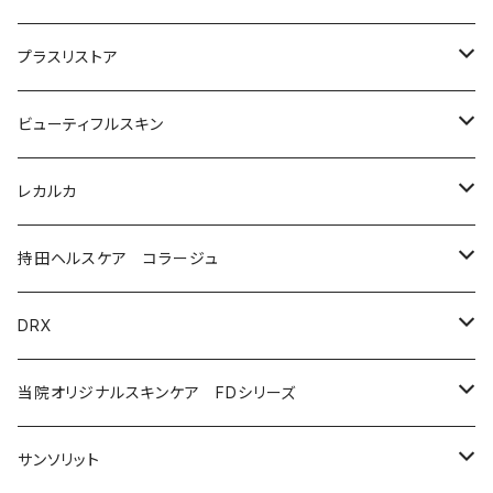
美容液（光老化ケア）
化粧水
プラスリストア
美容液（透明感ケア）
クリーム
洗顔
ビューティフルスキン
美容液（エイジングケア［ビタミンAシリーズ］）
美容液
モイストケア
レカルカ
ウォッシュ
美容液（日焼け止め）
アイケア
バランスケア
洗顔
持田ヘルスケア コラージュ
クリーム
ローション
美容液（スペシャルケア）
日焼け止め
クレンジング
化粧水
ソープ（石鹸）
DRX
プログラムキット
ユースフルリップ
美容液
泡石鹸
AZAクリア
当院オリジナルスキンケア FDシリーズ
化粧品
コラージュフルフルホイップソープ
ソープ
サンソリット