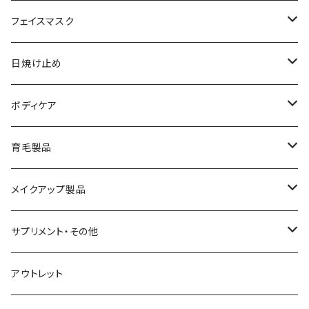
メイク落とし
ローション
日焼け止め
フェイスマスク
化粧水
フェイスマスク
サンソリット
日焼け止め
美容液
サンソリット
ボディケア
乳液
アクセーヌ
キュアデイズ
育毛製品
クリーム
まつ毛美容液
メイクアップ製品
日焼け止め
ビューティフルスキン
サプリメント・その他
シャンプー・リンス
飲む日焼け止め
アウトレット