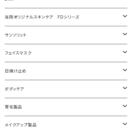
プログラムキット
ユースフルリップ
美容液
泡石鹸
AZAクリア
当院オリジナルスキンケア FDシリーズ
化粧品
コラージュフルフルホイップソープ
ソープ
サンソリット
メイク落とし
ローション
日焼け止め
フェイスマスク
化粧水
フェイスマスク
サンソリット
日焼け止め
美容液
サンソリット
ボディケア
乳液
アクセーヌ
キュアデイズ
育毛製品
クリーム
まつ毛美容液
メイクアップ製品