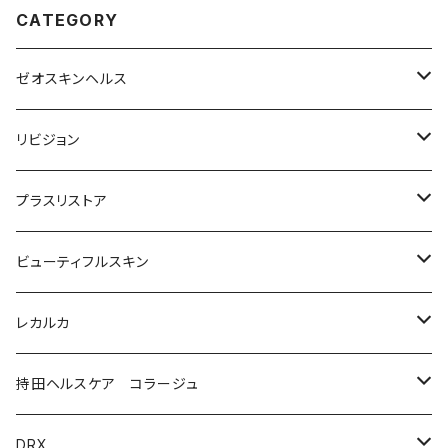
CATEGORY
ゼオスキンヘルス
洗顔料・化粧水
リビジョン
美容液（光老化ケア）
化粧水
プラスリストア
美容液（透明感ケア）
クリーム
洗顔
ビューティフルスキン
美容液（エイジングケア［ビタミンAシリーズ］）
美容液
モイストケア
レカルカ
ウォッシュ
美容液（日焼け止め）
アイケア
バランスケア
洗顔
持田ヘルスケア コラージュ
クリーム
ローション
美容液（スペシャルケア）
日焼け止め
クレンジング
化粧水
ソープ（石鹸）
DRX