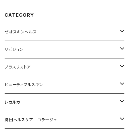
CATEGORY
ゼオスキンヘルス
洗顔料・化粧水
リビジョン
美容液（光老化ケア）
化粧水
プラスリストア
美容液（透明感ケア）
クリーム
洗顔
ビューティフルスキン
美容液（エイジングケア［ビタミンAシリーズ］）
美容液
モイストケア
レカルカ
ウォッシュ
美容液（日焼け止め）
アイケア
バランスケア
洗顔
持田ヘルスケア コラージュ