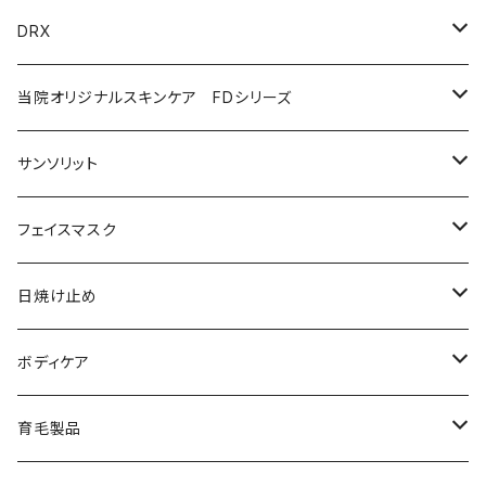
クリーム
ローション
美容液（スペシャルケア）
日焼け止め
クレンジング
化粧水
ソープ（石鹸）
DRX
プログラムキット
ユースフルリップ
美容液
泡石鹸
AZAクリア
当院オリジナルスキンケア FDシリーズ
化粧品
コラージュフルフルホイップソープ
ソープ
サンソリット
メイク落とし
ローション
日焼け止め
フェイスマスク
化粧水
フェイスマスク
サンソリット
日焼け止め
美容液
サンソリット
ボディケア
乳液
アクセーヌ
キュアデイズ
育毛製品