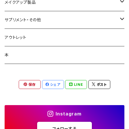
クリーム
まつ毛美容液
メイクアップ製品
日焼け止め
ビューティフルスキン
サプリメント・その他
シャンプー・リンス
飲む日焼け止め
アウトレット
コラージュフルフル泡石鹸
髪の毛サプリ
本
保存
シェア
LINE
ポスト
Instagram
フォローする