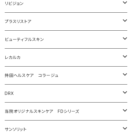
洗顔料・化粧水
リビジョン
美容液（光老化ケア）
化粧水
プラスリストア
美容液（透明感ケア）
クリーム
洗顔
ビューティフルスキン
美容液（エイジングケア［ビタミンAシリーズ］）
美容液
モイストケア
レカルカ
ウォッシュ
美容液（日焼け止め）
アイケア
バランスケア
洗顔
持田ヘルスケア コラージュ
クリーム
ローション
美容液（スペシャルケア）
日焼け止め
クレンジング
化粧水
ソープ（石鹸）
DRX
プログラムキット
ユースフルリップ
美容液
泡石鹸
AZAクリア
当院オリジナルスキンケア FDシリーズ
化粧品
コラージュフルフルホイップソープ
ソープ
サンソリット