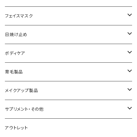
メイク落とし
ローション
日焼け止め
フェイスマスク
化粧水
フェイスマスク
サンソリット
日焼け止め
美容液
サンソリット
ボディケア
乳液
アクセーヌ
キュアデイズ
育毛製品
クリーム
まつ毛美容液
メイクアップ製品
日焼け止め
ビューティフルスキン
サプリメント・その他
シャンプー・リンス
飲む日焼け止め
アウトレット