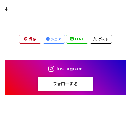
コラージュフルフル泡石鹸
髪の毛サプリ
本
保存
シェア
LINE
ポスト
Instagram
フォローする