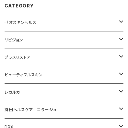
CATEGORY
ゼオスキンヘルス
洗顔料・化粧水
リビジョン
美容液（光老化ケア）
化粧水
プラスリストア
美容液（透明感ケア）
クリーム
洗顔
ビューティフルスキン
美容液（エイジングケア［ビタミンAシリーズ］）
美容液
モイストケア
レカルカ
ウォッシュ
美容液（日焼け止め）
アイケア
バランスケア
洗顔
持田ヘルスケア コラージュ
クリーム
ローション
美容液（スペシャルケア）
日焼け止め
クレンジング
化粧水
ソープ（石鹸）
DRX