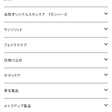
プログラムキット
ユースフルリップ
美容液
泡石鹸
AZAクリア
当院オリジナルスキンケア FDシリーズ
化粧品
コラージュフルフルホイップソープ
ソープ
サンソリット
メイク落とし
ローション
日焼け止め
フェイスマスク
化粧水
フェイスマスク
サンソリット
日焼け止め
美容液
サンソリット
ボディケア
乳液
アクセーヌ
キュアデイズ
育毛製品
クリーム
まつ毛美容液
メイクアップ製品