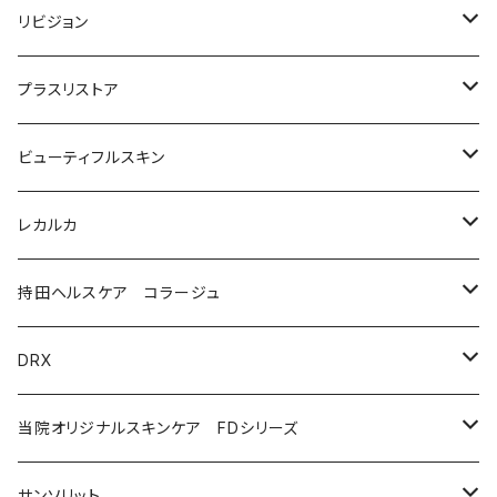
洗顔料・化粧水
リビジョン
美容液（光老化ケア）
化粧水
プラスリストア
美容液（透明感ケア）
クリーム
洗顔
ビューティフルスキン
美容液（エイジングケア［ビタミンAシリーズ］）
美容液
モイストケア
レカルカ
ウォッシュ
美容液（日焼け止め）
アイケア
バランスケア
洗顔
持田ヘルスケア コラージュ
クリーム
ローション
美容液（スペシャルケア）
日焼け止め
クレンジング
化粧水
ソープ（石鹸）
DRX
プログラムキット
ユースフルリップ
美容液
泡石鹸
AZAクリア
当院オリジナルスキンケア FDシリーズ
化粧品
コラージュフルフルホイップソープ
ソープ
サンソリット