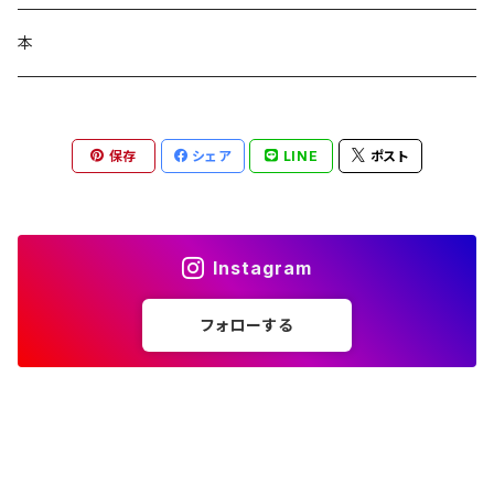
コラージュフルフル泡石鹸
髪の毛サプリ
本
保存
シェア
LINE
ポスト
Instagram
フォローする