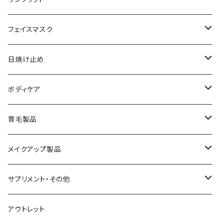
メイク落とし
ローション
日焼け止め
フェイスマスク
化粧水
フェイスマスク
サンソリット
日焼け止め
美容液
サンソリット
ボディケア
乳液
アクセーヌ
キュアデイズ
育毛製品
クリーム
まつ毛美容液
メイクアップ製品
日焼け止め
ビューティフルスキン
サプリメント・その他
シャンプー・リンス
飲む日焼け止め
アウトレット