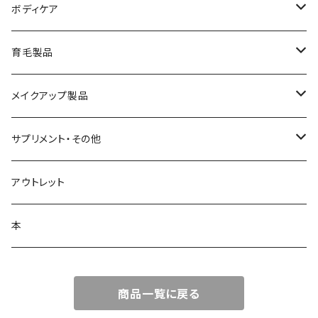
美容液
サンソリット
ボディケア
乳液
アクセーヌ
キュアデイズ
育毛製品
クリーム
まつ毛美容液
メイクアップ製品
日焼け止め
ビューティフルスキン
サプリメント・その他
シャンプー・リンス
飲む日焼け止め
アウトレット
コラージュフルフル泡石鹸
髪の毛サプリ
本
商品一覧に戻る