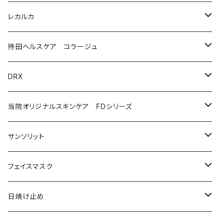
美容液（エイジングケア［ビタミンAシリーズ］）
美容液
モイストケア
レカルカ
ウォッシュ
美容液（日焼け止め）
アイケア
バランスケア
洗顔
持田ヘルスケア コラージュ
クリーム
ローション
美容液（スペシャルケア）
日焼け止め
クレンジング
化粧水
ソープ（石鹸）
DRX
プログラムキット
ユースフルリップ
美容液
泡石鹸
AZAクリア
当院オリジナルスキンケア FDシリーズ
化粧品
コラージュフルフルホイップソープ
ソープ
サンソリット
メイク落とし
ローション
日焼け止め
フェイスマスク
化粧水
フェイスマスク
サンソリット
日焼け止め