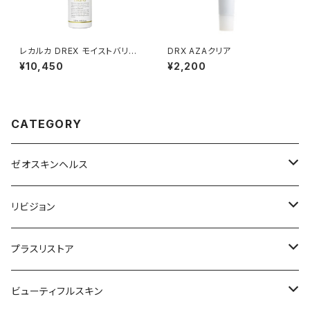
レカルカ DREX モイストバリア
DRX AZAクリア
リペアミスト
¥10,450
¥2,200
CATEGORY
ゼオスキンヘルス
洗顔料・化粧水
リビジョン
美容液（光老化ケア）
化粧水
プラスリストア
美容液（透明感ケア）
クリーム
洗顔
ビューティフルスキン