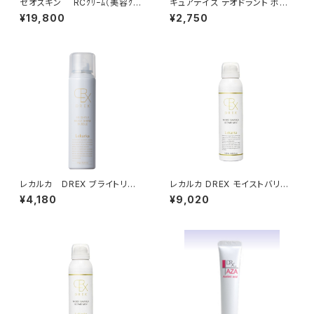
ゼオスキン RCｸﾘｰﾑ（美容ｸﾘｰ
キュアデイズ デオドラント ボデ
ﾑ）
ィソープ
¥19,800
¥2,750
レカルカ DREX ブライトリー
レカルカ DREX モイストバリア
モイストシャインバブル
リペアミスト
¥4,180
¥9,020