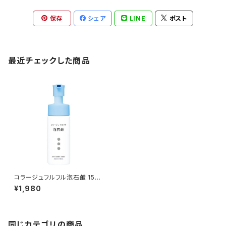
保存
シェア
LINE
ポスト
最近チェックした商品
コラージュフルフル泡石鹸 150
mL
¥1,980
同じカテゴリの商品