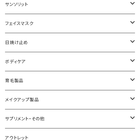
化粧品
コラージュフルフルホイップソープ
ソープ
サンソリット
メイク落とし
ローション
日焼け止め
フェイスマスク
化粧水
フェイスマスク
サンソリット
日焼け止め
美容液
サンソリット
ボディケア
乳液
アクセーヌ
キュアデイズ
育毛製品
クリーム
まつ毛美容液
メイクアップ製品
日焼け止め
ビューティフルスキン
サプリメント・その他
シャンプー・リンス
飲む日焼け止め
アウトレット