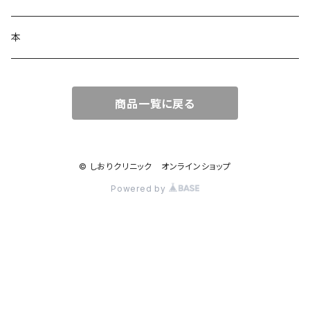
コラージュフルフル泡石鹸
髪の毛サプリ
本
商品一覧に戻る
© しおりクリニック オンラインショップ
Powered by