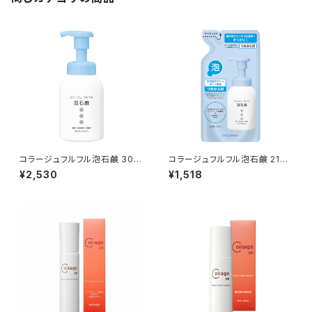
コラージュフルフル泡石鹸 300
コラージュフルフル泡石鹸 210
mL
mL（つめかえ用）
¥2,530
¥1,518