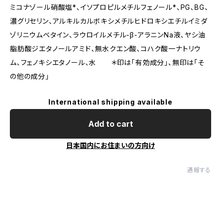
ミコナゾール硝酸塩*、イソプロピルメチルフェノール*、PG、BG、
濃グリセリン、アルキルカルボキシメチルヒドロキシエチルイミダ
ゾリニウムベタイン、ラウロイルメチル-β-アラニンNa液、ヤシ油
脂肪酸ジエタノールアミド、無水クエン酸、コハク酸一ナトリウ
ム、フェノキシエタノール、水 ＊印は「有効成分」、無印は「そ
の他の成分」
International shipping available
Add to cart
日本国内にお住まいの方向け
通報する