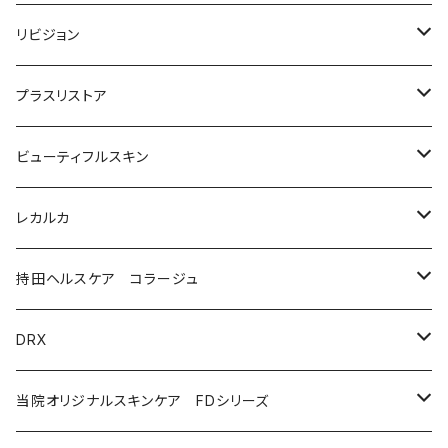
洗顔料・化粧水
リビジョン
美容液（光老化ケア）
化粧水
プラスリストア
美容液（透明感ケア）
クリーム
洗顔
ビューティフルスキン
美容液（エイジングケア［ビタミンAシリーズ］）
美容液
モイストケア
レカルカ
ウォッシュ
美容液（日焼け止め）
アイケア
バランスケア
洗顔
持田ヘルスケア コラージュ
クリーム
ローション
美容液（スペシャルケア）
日焼け止め
クレンジング
化粧水
ソープ（石鹸）
DRX
プログラムキット
ユースフルリップ
美容液
泡石鹸
AZAクリア
当院オリジナルスキンケア FDシリーズ