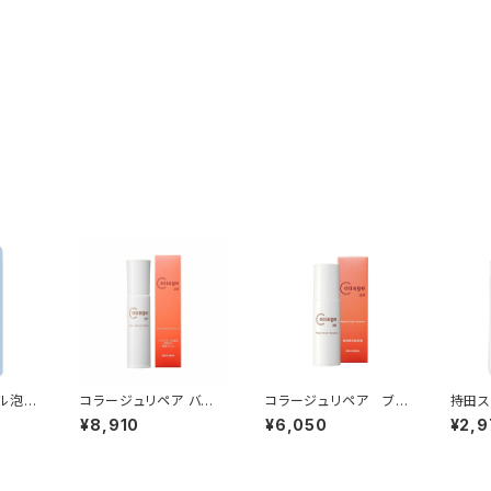
ル泡石
コラージュリペア バク
コラージュリペア ブラ
持田ス
めかえ
チセラムDR
イトエッセンスＤＲ
ージュ
¥8,910
¥6,050
¥2,9
ン（し