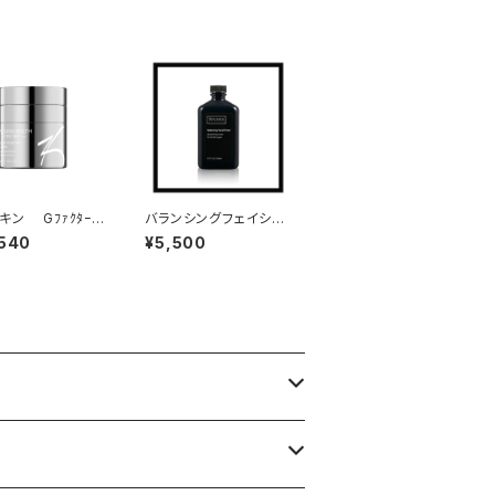
キン Gﾌｧｸﾀｰｾ
バランシングフェイシャ
美容クリーム）
ルトナー
,540
¥5,500