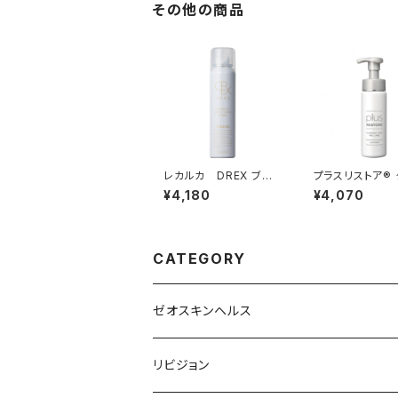
その他の商品
レカルカ DREX ブラ
プラスリストア®
イトリーモイストシャイ
ジングソープ泡
¥4,180
¥4,070
ンバブル
ケア
CATEGORY
ゼオスキンヘルス
洗顔料・化粧水
リビジョン