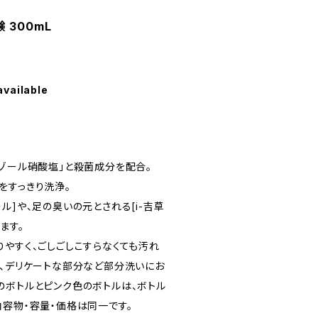
 300mL
available
ナゾール硝酸塩」と殺菌成分を配合。
をすっきり洗浄。
ル]や、足の臭いの元とされる[i-吉草
ます。
りやすく、ごしごしこすらなくても汚れ
手、デリケートな部分など部分洗いにお
のボトルとピンク色のボトルは、ボトル
内容物・容量・価格は同一です。