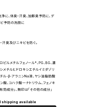
洗浄に、体臭・汗臭、加齢臭予防に、デ
キビ予防の洗顔に
臭・汗臭及びニキビを防ぐ。
ロピルメチルフェノール*、PG、BG、濃
キシメチルヒドロキシエチルイミダゾリ
チル-β-アラニンNa液、ヤシ油脂肪酸
ン酸、コハク酸一ナトリウム、フェノキ
有効成分」、無印は「その他の成分」
l shipping available