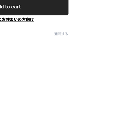
d to cart
にお住まいの方向け
通報する