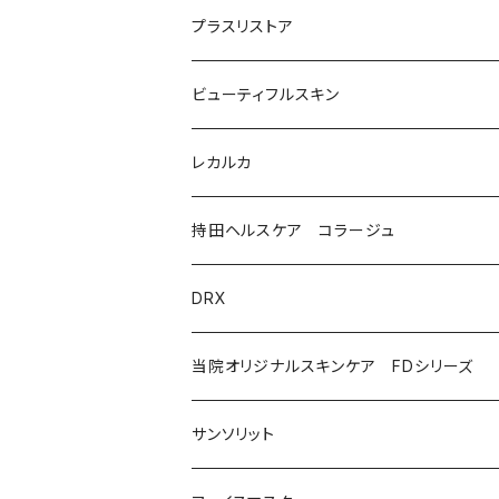
美容液（光老化ケア）
化粧水
プラスリストア
美容液（透明感ケア）
クリーム
洗顔
ビューティフルスキン
美容液（エイジングケア［ビタミンAシリーズ］
美容液
モイストケア
レカルカ
ウォッシュ
美容液（日焼け止め）
アイケア
バランスケア
洗顔
持田ヘルスケア コラージュ
クリーム
ローション
美容液（スペシャルケア）
日焼け止め
クレンジング
化粧水
ソープ（石鹸）
DRX
プログラムキット
ユースフルリップ
美容液
泡石鹸
AZAクリア
当院オリジナルスキンケア FDシリーズ
化粧品
コラージュフルフルホイップソープ
ソープ
サンソリット