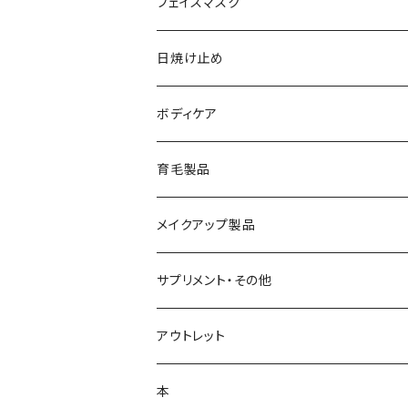
メイク落とし
ローション
日焼け止め
フェイスマスク
化粧水
フェイスマスク
サンソリット
日焼け止め
美容液
サンソリット
ボディケア
乳液
アクセーヌ
キュアデイズ
育毛製品
クリーム
まつ毛美容液
メイクアップ製品
日焼け止め
ビューティフルスキン
サプリメント・その他
シャンプー・リンス
飲む日焼け止め
アウトレット
コラージュフルフル泡石鹸
髪の毛サプリ
本