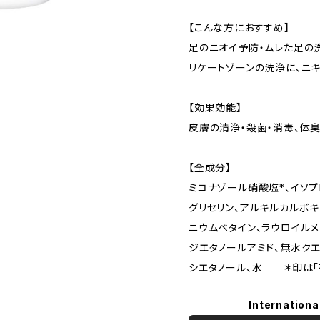
【こんな方におすすめ】
足のニオイ予防・ムレた足の
リケートゾーンの洗浄に、ニ
【効果効能】
皮膚の清浄・殺菌・消毒、体
【全成分】
ミコナゾール硝酸塩*、イソプ
グリセリン、アルキルカルボ
ニウムベタイン、ラウロイルメ
ジエタノールアミド、無水クエ
シエタノール、水 ＊印は「
Internationa