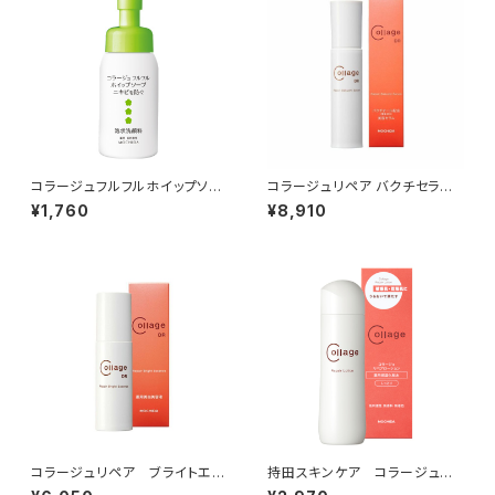
コラージュフルフルホイップソー
コラージュリペア バクチセラムD
プ 160mL
R
¥1,760
¥8,910
コラージュリペア ブライトエッ
持田スキンケア コラージュ
センスＤＲ
リペアローション（しっとり）