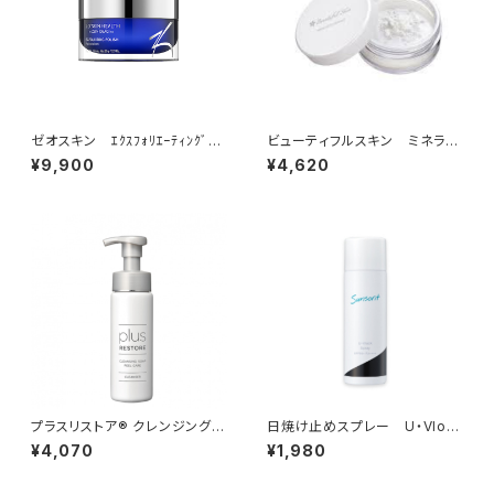
ゼオスキン ｴｸｽﾌｫﾘｴｰﾃｨﾝｸﾞ
ビューティフルスキン ミネラル
ﾎﾟﾘｯｼｭ(角質ケア)
フィニッシングヴェール
¥9,900
¥4,620
プラスリストア® クレンジングソ
日焼け止めスプレー U・Vloc
ープ泡ピールケア
kスプレー
¥4,070
¥1,980