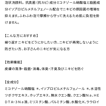
泡状洗顔料。 抗真菌（抗カビ）成分ミコナゾール硝酸塩と殺菌成
分イソプロピルメチルフェノール配合でニキビの原因菌の増殖を
抑えます。ふわふわ泡で摩擦から守って洗えるため肌に負担を掛
けません。
【こんな方におすすめ】
繰り返すニキビをどうにかしたい方、ニキビが再発しないように
防ぎたい方、お子さんのニキビが気になる方
【効果機能】
皮膚の清浄・殺菌・消毒。体臭・汗臭及びニキビを防ぐ
【全成分】
ミコナゾール硝酸塩 ＊、イソプロピルメチルフェノール ＊、水溶性
ツボクサエキス、ホップエキス、無水クエン酸、クエン酸Ｎａ、ＨＥ
ＤＴＡ・３Ｎａ液、ミリスチン酸、パルミチン酸、水酸化Ｋ、ラウロイ