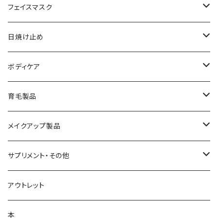
メイク落とし
ローション
日焼け止め
フェイスマスク
化粧水
フェイスマスク
サンソリット
日焼け止め
美容液
サンソリット
ボディケア
乳液
アクセーヌ
キュアデイズ
育毛製品
クリーム
まつ毛美容液
メイクアップ製品
日焼け止め
ビューティフルスキン
サプリメント・その他
シャンプー・リンス
飲む日焼け止め
アウトレット
コラージュフルフル泡石鹸
髪の毛サプリ
本