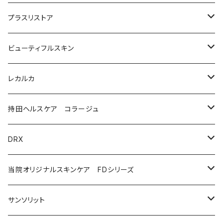
美容液（光老化ケア）
化粧水
プラスリストア
美容液（透明感ケア）
クリーム
洗顔
ビューティフルスキン
美容液（エイジングケア［ビタミンAシリーズ］）
美容液
モイストケア
レカルカ
ウォッシュ
美容液（日焼け止め）
アイケア
バランスケア
洗顔
持田ヘルスケア コラージュ
クリーム
ローション
美容液（スペシャルケア）
日焼け止め
クレンジング
化粧水
ソープ（石鹸）
DRX
プログラムキット
ユースフルリップ
美容液
泡石鹸
AZAクリア
当院オリジナルスキンケア FDシリーズ
化粧品
コラージュフルフルホイップソープ
ソープ
サンソリット