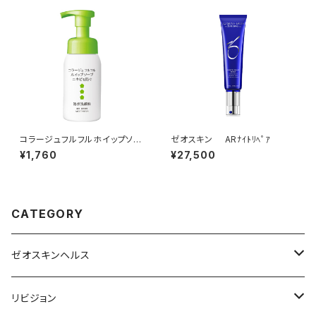
コラージュフルフルホイップソー
ゼオスキン ARﾅｲﾄﾘﾍﾟｱ
プ 160mL
¥1,760
¥27,500
CATEGORY
ゼオスキンヘルス
洗顔料・化粧水
リビジョン