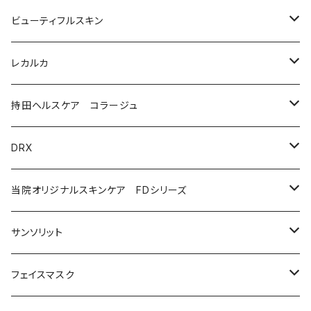
美容液（透明感ケア）
クリーム
洗顔
ビューティフルスキン
美容液（エイジングケア［ビタミンAシリーズ］）
美容液
モイストケア
レカルカ
ウォッシュ
美容液（日焼け止め）
アイケア
バランスケア
洗顔
持田ヘルスケア コラージュ
クリーム
ローション
美容液（スペシャルケア）
日焼け止め
クレンジング
化粧水
ソープ（石鹸）
DRX
プログラムキット
ユースフルリップ
美容液
泡石鹸
AZAクリア
当院オリジナルスキンケア FDシリーズ
化粧品
コラージュフルフルホイップソープ
ソープ
サンソリット
メイク落とし
ローション
日焼け止め
フェイスマスク