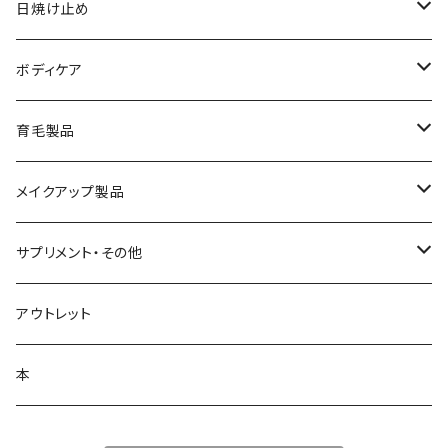
化粧水
フェイスマスク
サンソリット
日焼け止め
美容液
サンソリット
ボディケア
乳液
アクセーヌ
キュアデイズ
育毛製品
クリーム
まつ毛美容液
メイクアップ製品
日焼け止め
ビューティフルスキン
サプリメント・その他
シャンプー・リンス
飲む日焼け止め
アウトレット
コラージュフルフル泡石鹸
髪の毛サプリ
本