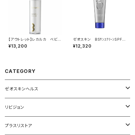
【アウトレット】レカルカ ベビー
ゼオスキン BSｻﾝｽｸﾘｰﾝSPF5
セルEXクリーム
0（日焼け止め）
¥13,200
¥12,320
CATEGORY
ゼオスキンヘルス
洗顔料・化粧水
リビジョン
美容液（光老化ケア）
化粧水
プラスリストア