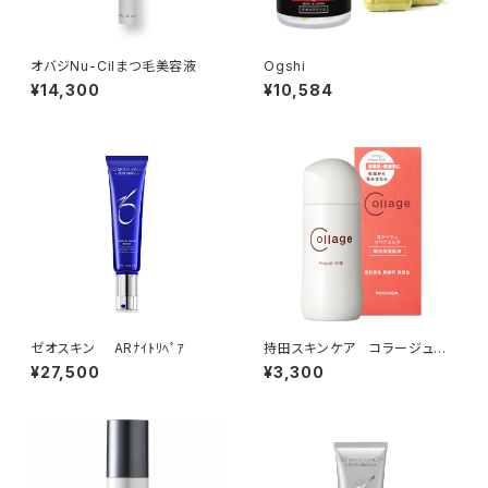
オバジNu-Cilまつ毛美容液
Ogshi
¥14,300
¥10,584
ゼオスキン ARﾅｲﾄﾘﾍﾟｱ
持田スキンケア コラージュ
リペアミルク
¥27,500
¥3,300